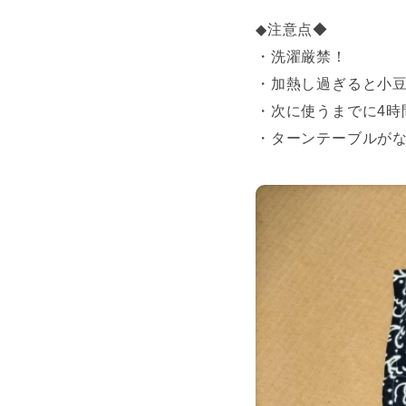
◆注意点◆
・洗濯厳禁！
・加熱し過ぎると小
・次に使うまでに4時
・ターンテーブルが